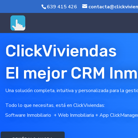
639 415 426
contacta@clickvivie
Rolex replica
fake Rolex
ClickViviendas
El mejor CRM Inmo
Una solución completa, intuitiva y personalizada para la gestió
Todo lo que necesitas, está en ClickViviendas:
Software Inmobiliario
+
Web Inmobiliaria
+
App ClickManager 