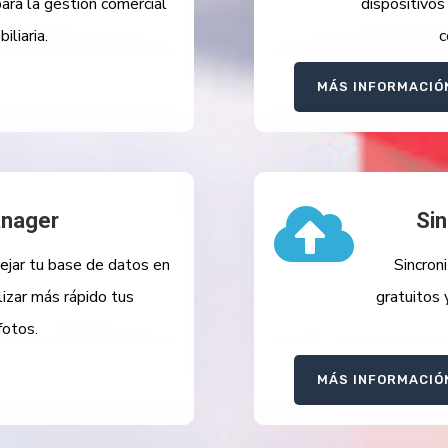
ara la gestión comercial
dispositivos
iliaria.
c
MÁS INFORMACIÓ

anager
Sin
ejar tu base de datos en
Sincroni
lizar más rápido tus
gratuitos 
fotos.
MÁS INFORMACIÓ