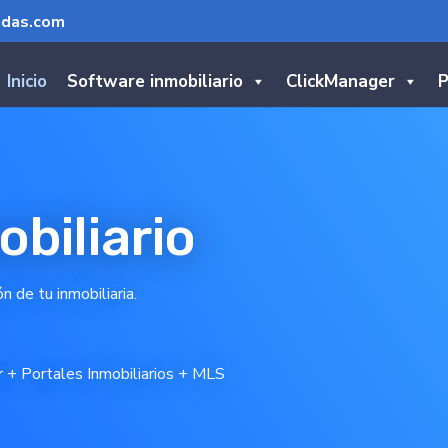
ndas.com
Inicio
Software inmobiliario
ClickManager
P
biliario
n de tu inmobiliaria.
+ Portales Inmobiliarios
+
MLS