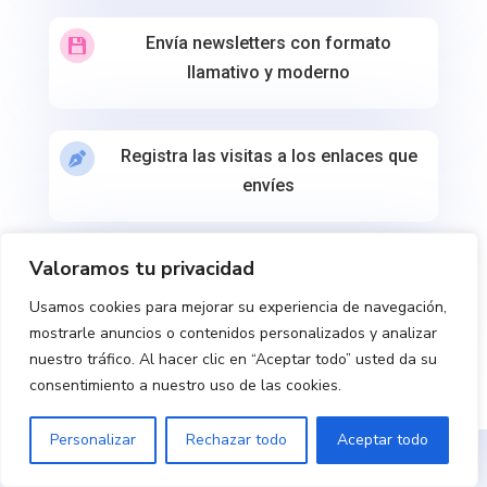
Envía newsletters con formato

llamativo y moderno
Registra las visitas a los enlaces que

envíes
Valoramos tu privacidad
Queda guardado todo lo que envías y a

quién lo envías
Usamos cookies para mejorar su experiencia de navegación,
mostrarle anuncios o contenidos personalizados y analizar
nuestro tráfico. Al hacer clic en “Aceptar todo” usted da su
consentimiento a nuestro uso de las cookies.
Personalizar
Rechazar todo
Aceptar todo