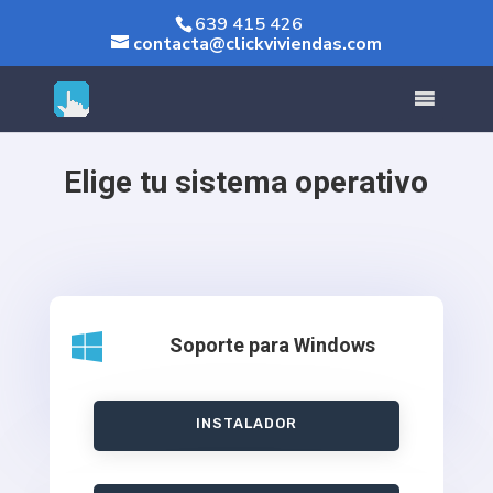
639 415 426
contacta@clickviviendas.com
Rolex replica
fake Rolex
Elige tu sistema operativo

Soporte para Windows
INSTALADOR