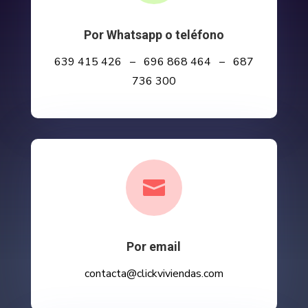
Por Whatsapp o teléfono
639 415 426 – 696 868 464 – 687
736 300

Por email
contacta@clickviviendas.com