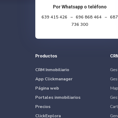
Por Whatsapp o teléfono
639 415 426 – 696 868 464 – 687
736 300
Productos
CRM
CRM Inmobiliario
Ges
App Clickmanager
Ges
Página web
Map
Portales inmobiliarios
Ges
Precios
Cart
ClickExplora
Gen