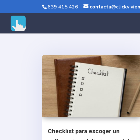
639 415 426
contacta@clickvivie
Rolex replica
fake Rolex
Checklist para escoger un