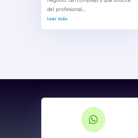
negocio, tan complejo y que solicita
del profesional...
leer más
